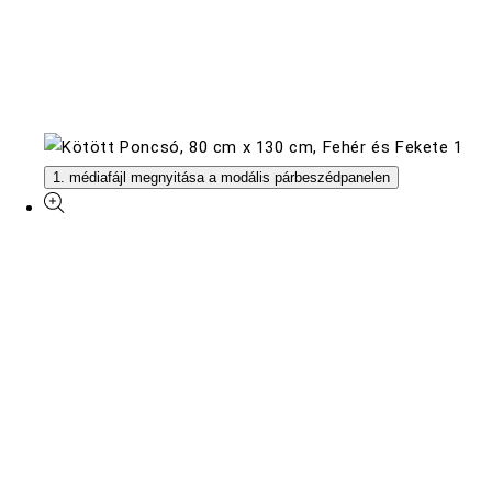
1. médiafájl megnyitása a modális párbeszédpanelen