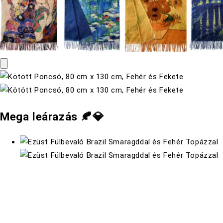
Mega leárazás 🍂💎