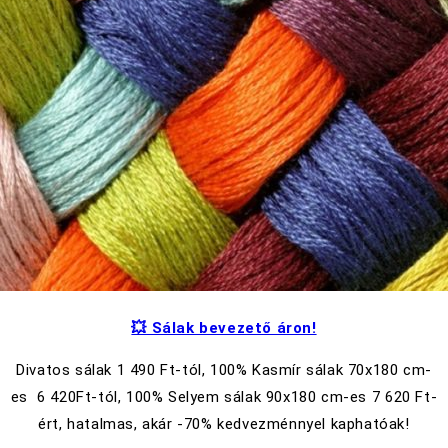
💥 Sálak bevezető áron!
Divatos sálak
1 490
Ft-tól, 100% Kasmír sálak 70x180 cm-
es
6 420
Ft-tól, 100% Selyem sálak 90x180 cm-es
7 620
Ft-
ért, hatalmas, akár -70% kedvezménnyel kaphatóak!