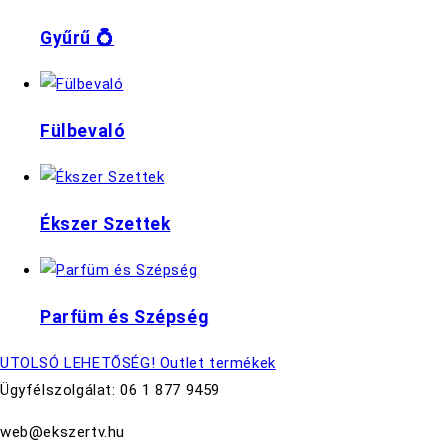
Gyűrű 💍
Fülbevaló
Ékszer Szettek
Parfüm és Szépség
UTOLSÓ LEHETŐSÉG! Outlet termékek
Ügyfélszolgálat: 06 1 877 9459
web@ekszertv.hu