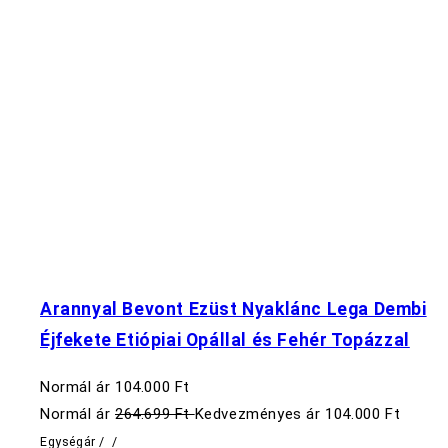
Arannyal Bevont Ezüst Nyaklánc Lega Dembi
Éjfekete Etiópiai Opállal és Fehér Topázzal
Normál ár
104.000 Ft
Normál ár
264.699 Ft
Kedvezményes ár
104.000 Ft
Egységár
/
/