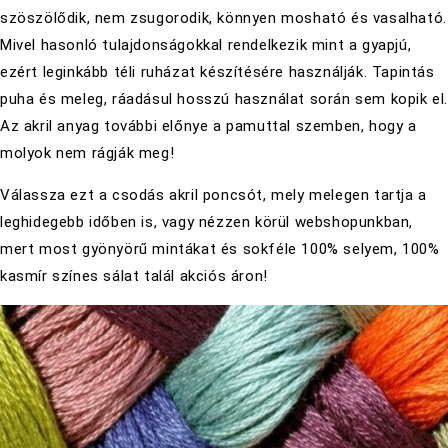
szöszölődik, nem zsugorodik, könnyen mosható és vasalható.
Mivel hasonló tulajdonságokkal rendelkezik mint a gyapjú,
ezért leginkább téli ruházat készítésére használják. Tapintás
puha és meleg, ráadásul hosszú használat során sem kopik el
Az akril anyag további előnye a pamuttal szemben, hogy a
molyok nem rágják meg!
Válassza ezt a csodás akril poncsót, mely melegen tartja a
leghidegebb időben is, vagy nézzen körül webshopunkban,
mert most gyönyörű mintákat és sokféle 100% selyem, 100%
kasmír színes sálat talál akciós áron!