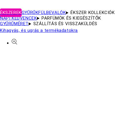
ÉKSZEREK
GYŰRŰK
FÜLBEVALÓK
ÉKSZER KOLLEKCIÓK
NAPI KEDVENCEK
PARFÜMÖK ÉS KIEGÉSZÍTŐK
GYŰRŰMÉRET
SZÁLLÍTÁS ÉS VISSZAKÜLDÉS
Kihagyás, és ugrás a termékadatokra