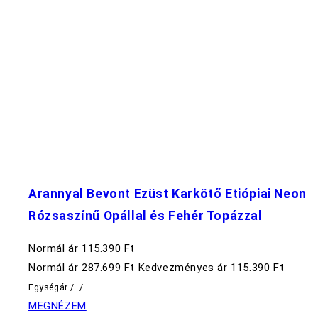
Arannyal Bevont Ezüst Karkötő Etiópiai Neon
Rózsaszínű Opállal és Fehér Topázzal
Normál ár
115.390 Ft
Normál ár
287.699 Ft
Kedvezményes ár
115.390 Ft
Egységár
/
/
MEGNÉZEM