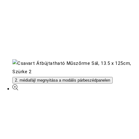
2. médiafájl megnyitása a modális párbeszédpanelen