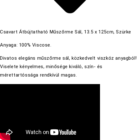
Csavart Átbújtatható Műszőrme Sál, 13.5 x 125cm, Szürke
Anyaga: 100% Viscose.
Divatos elegáns műszőrme sál, közkedvelt viszkóz anyagból!
Viselete kényelmes, minősége kiváló, szín- és
mérettartóssága rendkívül magas.