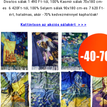
Divatos sálak
1 490
Ft-tól, 100% Kasmír sálak 70x180 cm-
es
6 420
Ft-tól, 100% Selyem sálak 90x180 cm-es
7 620
Ft-
ért, hatalmas, akár -70% kedvezménnyel kaphatóak!
Kattintson az akciós sálakért
> > >