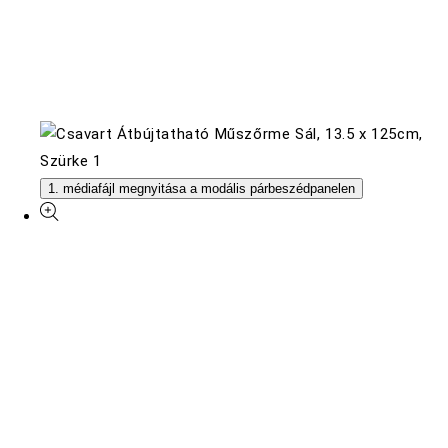
1. médiafájl megnyitása a modális párbeszédpanelen