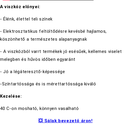
A viszkóz előnyei:
- Élénk, élettel teli színek
- Elektrosztatikus feltöltődésre kevésbé hajlamos,
köszönhető a természetes alapanyagnak
- A viszkózból varrt termékek jó esésűek, kellemes viselet
melegben és hűvös időben egyaránt
- Jó a légáteresztő-képessége
-Színtartóssága és is mérettartóssága kiváló
Kezelése:
40 C-on mosható, könnyen vasalható
💥 Sálak bevezető áron!