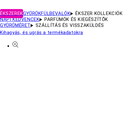
ÉKSZEREK
GYŰRŰK
FÜLBEVALÓK
ÉKSZER KOLLEKCIÓK
NAPI KEDVENCEK
PARFÜMÖK ÉS KIEGÉSZÍTŐK
GYŰRŰMÉRET
SZÁLLÍTÁS ÉS VISSZAKÜLDÉS
Kihagyás, és ugrás a termékadatokra