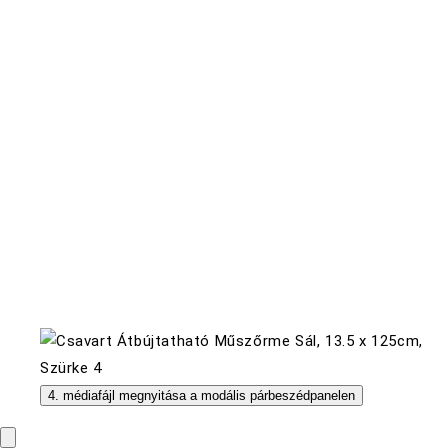
4. médiafájl megnyitása a modális párbeszédpanelen