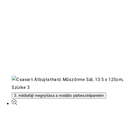
3. médiafájl megnyitása a modális párbeszédpanelen