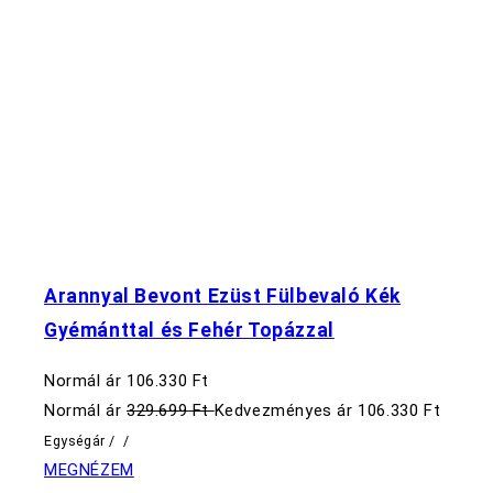
Arannyal Bevont Ezüst Fülbevaló Kék
Gyémánttal és Fehér Topázzal
Normál ár
106.330 Ft
Normál ár
329.699 Ft
Kedvezményes ár
106.330 Ft
Egységár
/
/
MEGNÉZEM