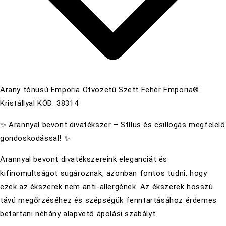
Arany tónusú Emporia Ötvözetű Szett Fehér Emporia®
Kristállyal KÓD: 38314
✨ Arannyal bevont divatékszer – Stílus és csillogás megfelelő
gondoskodással! ✨
Arannyal bevont divatékszereink eleganciát és
kifinomultságot sugároznak, azonban fontos tudni, hogy
ezek az ékszerek nem anti-allergének. Az ékszerek hosszú
távú megőrzéséhez és szépségük fenntartásához érdemes
betartani néhány alapvető ápolási szabályt.