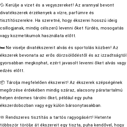
💦 Kerülje a vizet és a vegyszereket! Az arannyal bevont
divatékszerek érzékenyek a vízre, parfümre és
tisztítószerekre. Ha szeretné, hogy ékszerei hosszú ideig
csillogjanak, mindig célszerű levenni őket fürdés, mosogatás
vagy kozmetikumok használata előtt.
🛏 Ne viselje divatékszereit alvás és sportolás közben! Az
ékszerek bevonata az erős dörzsölődéstől és az izzadtságtól
gyorsabban megkophat, ezért javasolt levenni őket alvás vagy
edzés előtt.
📦 Tárolja megfelelően ékszereit! Az ékszerek szépségének
megőrzése érdekében mindig száraz, alacsony páratartalmú
helyen érdemes tárolni őket, például egy puha
ékszerdobozban vagy egy külön bársonytasakban.
🧼 Rendszeres tisztítás a tartós ragyogásért! Hetente
többször törölje át ékszereit egy tiszta, puha kendővel, hogy