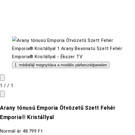
1. médiafájl megnyitása a modális párbeszédpanelen
1
/
/
1
Arany tónusú Emporia Ötvözetű Szett Fehér
Emporia® Kristállyal
Normál ár
48.799 Ft