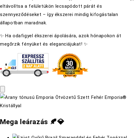
eltávolítsa a felületükön lecsapódott párát és
szennyeződéseket – így ékszerei mindig kifogástalan
állapotban maradnak.
✨ Ha odafigyel ékszerei ápolására, azok hónapokon át
megőrzik fényüket és eleganciájukat! ✨
Mega leárazás 🍂💎