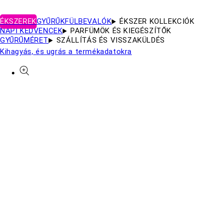
ÉKSZEREK
GYŰRŰK
FÜLBEVALÓK
ÉKSZER KOLLEKCIÓK
NAPI KEDVENCEK
PARFÜMÖK ÉS KIEGÉSZÍTŐK
GYŰRŰMÉRET
SZÁLLÍTÁS ÉS VISSZAKÜLDÉS
Kihagyás, és ugrás a termékadatokra