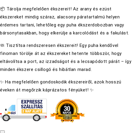
📦 Tárolja megfelelően ékszereit! Az arany és ezüst
ékszereket mindig száraz, alacsony páratartalmú helyen
érdemes tartani, lehetőleg egy puha ékszerdobozban vagy
bársonytasakban, hogy elkerülje a karcolódást és a fakulást.
🧼 Tisztítsa rendszeresen ékszereit! Egy puha kendővel
finoman törölje át az ékszereket hetente többször, hogy
eltávolítsa a port, az izzadságot és a lecsapódott párát – így
minden ékszere csillogó és hibátlan marad.
✨ Ha megfelelően gondoskodik ékszereiről, azok hosszú
éveken át megőrzik káprázatos fényüket! ✨