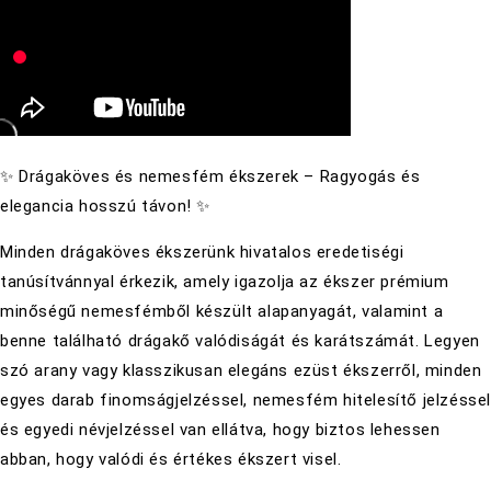
✨ Drágaköves és nemesfém ékszerek – Ragyogás és
elegancia hosszú távon! ✨
Minden drágaköves ékszerünk hivatalos eredetiségi
tanúsítvánnyal érkezik, amely igazolja az ékszer prémium
minőségű nemesfémből készült alapanyagát, valamint a
benne található drágakő valódiságát és karátszámát. Legyen
szó arany vagy klasszikusan elegáns ezüst ékszerről, minden
egyes darab finomságjelzéssel, nemesfém hitelesítő jelzésse
és egyedi névjelzéssel van ellátva, hogy biztos lehessen
abban, hogy valódi és értékes ékszert visel.