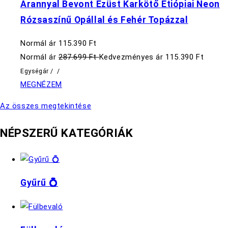
Arannyal Bevont Ezüst Karkötő Etiópiai Neon
Rózsaszínű Opállal és Fehér Topázzal
Normál ár
115.390 Ft
Normál ár
287.699 Ft
Kedvezményes ár
115.390 Ft
Egységár
/
/
MEGNÉZEM
Az összes megtekintése
NÉPSZERŰ KATEGÓRIÁK
Gyűrű 💍