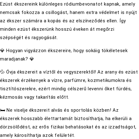
Ezüst ékszereink különleges ródiumbevonatot kapnak, amely
nemcsak fokozza a csillogást, hanem extra védelmet is nyújt
az ékszer számára a kopás és az elszíneződés ellen. Így
minden ezüst ékszerünk hosszú éveken át megőrzi
szépségét és ragyogását.
💎 Hogyan vigyázzon ékszereire, hogy sokáig tökéletesek
maradjanak? 💎
💦 Óvja ékszereit a víztől és vegyszerektől! Az arany és ezüst
ékszerek érzékenyek a vízre, parfümre, kozmetikumokra és
tisztítószerekre, ezért mindig célszerű levenni őket fürdés,
kézmosás vagy takarítás előtt.
🛏 Ne viselje ékszereit alvás és sportolás közben! Az
ékszerek hosszabb élettartamát biztosíthatja, ha elkerüli a
dörzsölődést, az erős fizikai behatásokat és az izzadtságot,
amely károsíthatja azok felületét.