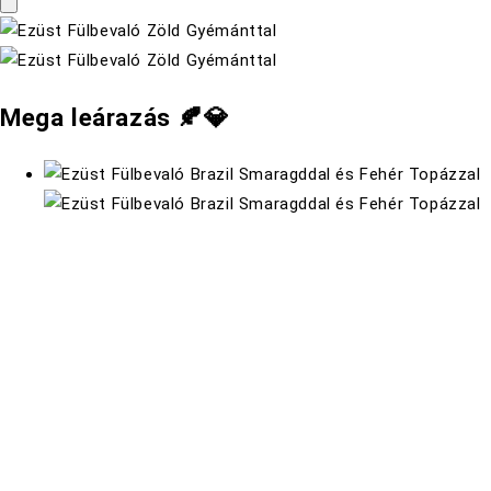
Mega leárazás 🍂💎