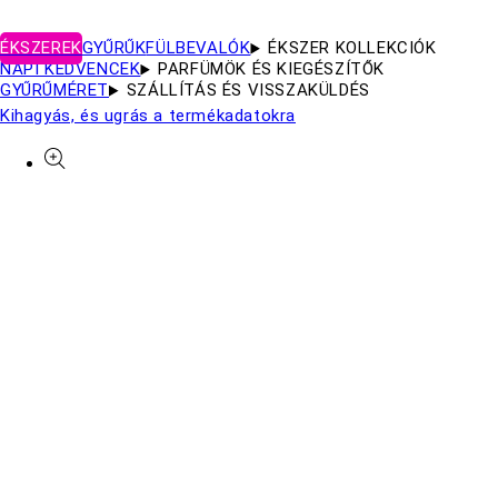
ÉKSZEREK
GYŰRŰK
FÜLBEVALÓK
ÉKSZER KOLLEKCIÓK
NAPI KEDVENCEK
PARFÜMÖK ÉS KIEGÉSZÍTŐK
GYŰRŰMÉRET
SZÁLLÍTÁS ÉS VISSZAKÜLDÉS
Kihagyás, és ugrás a termékadatokra