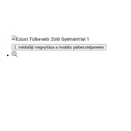
1. médiafájl megnyitása a modális párbeszédpanelen