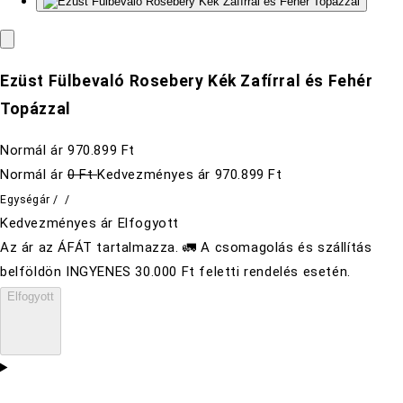
Ezüst Fülbevaló Rosebery Kék Zafírral és Fehér
Topázzal
Normál ár
970.899 Ft
Normál ár
0 Ft
Kedvezményes ár
970.899 Ft
Egységár
/
/
Kedvezményes ár
Elfogyott
Az ár az ÁFÁT tartalmazza. 🚛 A csomagolás és szállítás
belföldön INGYENES 30.000 Ft feletti rendelés esetén.
Elfogyott