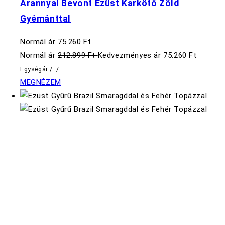
Arannyal Bevont Ezüst Karkötő Zöld
Gyémánttal
Normál ár
75.260 Ft
Normál ár
212.899 Ft
Kedvezményes ár
75.260 Ft
Egységár
/
/
MEGNÉZEM