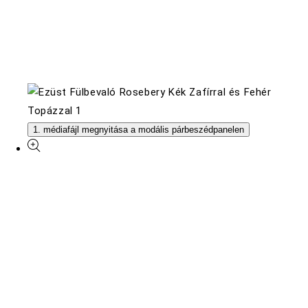
1. médiafájl megnyitása a modális párbeszédpanelen