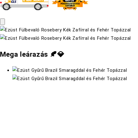
Mega leárazás 🍂💎