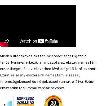
Minden drágaköves ékszerünk eredetiséget igazoló
tanúsítvánnyal érkezik, ami igazolja az ékszer nemesfém
eredetiségét, és az ékszerben lévő drágakő karátszámát.
Ezüst és arany ékszereink nemesfém jelzéssel,
finomságjelzéssel és névjelzéssel vannak ellátva. Ezüst
ékszereink ródiummal vannak bevonva.