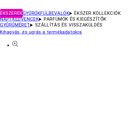
ÉKSZEREK
GYŰRŰK
FÜLBEVALÓK
ÉKSZER KOLLEKCIÓK
NAPI KEDVENCEK
PARFÜMÖK ÉS KIEGÉSZÍTŐK
GYŰRŰMÉRET
SZÁLLÍTÁS ÉS VISSZAKÜLDÉS
Kihagyás, és ugrás a termékadatokra