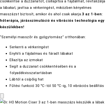
csökkentse a duzzanatot, csillapítsa a fájdalmat, revitalizálja
a lábakat, javítsa a vérkeringést, miközben kényelmes
masszázst biztosít, amikor és ahol csak akarja.
3 az 1-ben:
hőterápia, járásszimuláció és vibrációs technológia egy
készülékben!
"Személyi masszőr és gyógytornász" otthonában:
Serkenti a vérkeringést
Enyhíti a fájdalmas és fáradt lábakat
Ellazítja az izmokat
Segít a duzzanat csökkentésében és a
folyadékvisszatartásban
Lábtól a csípőig hat
Fűtési funkció 30 °C-tól 50 °C-ig, 10 vibrációs beállítás