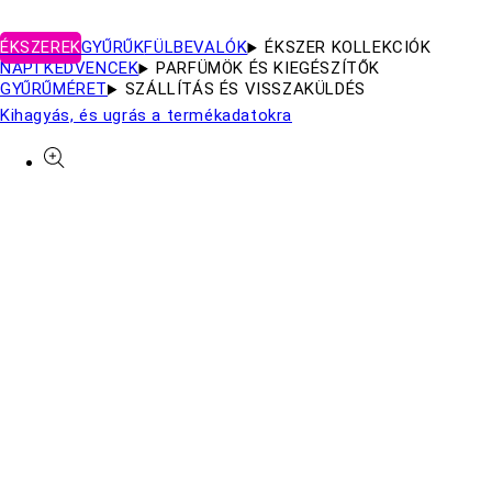
ÉKSZEREK
GYŰRŰK
FÜLBEVALÓK
ÉKSZER KOLLEKCIÓK
NAPI KEDVENCEK
PARFÜMÖK ÉS KIEGÉSZÍTŐK
GYŰRŰMÉRET
SZÁLLÍTÁS ÉS VISSZAKÜLDÉS
Kihagyás, és ugrás a termékadatokra