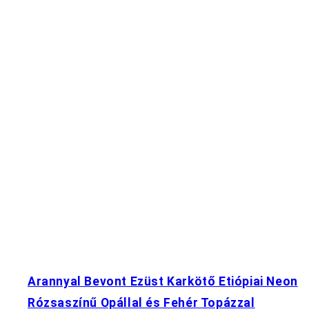
Arannyal Bevont Ezüst Karkötő Etiópiai Neon
Rózsaszínű Opállal és Fehér Topázzal