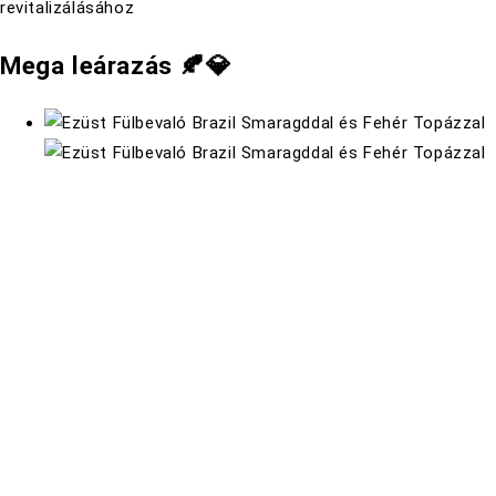
Mega leárazás 🍂💎