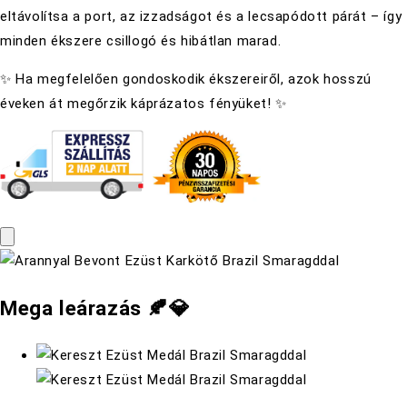
eltávolítsa a port, az izzadságot és a lecsapódott párát – így
minden ékszere csillogó és hibátlan marad.
✨ Ha megfelelően gondoskodik ékszereiről, azok hosszú
éveken át megőrzik káprázatos fényüket! ✨
Mega leárazás 🍂💎