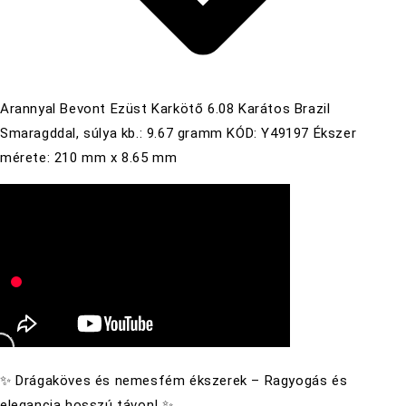
Arannyal Bevont Ezüst Karkötő 6.08 Karátos Brazil
Smaragddal, súlya kb.: 9.67 gramm KÓD: Y49197 Ékszer
mérete: 210 mm x 8.65 mm
✨ Drágaköves és nemesfém ékszerek – Ragyogás és
elegancia hosszú távon! ✨