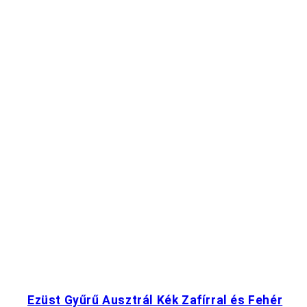
Ezüst Gyűrű Ausztrál Kék Zafírral és Fehér