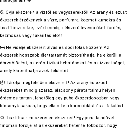
maradjanak? 💎
💦 Óvja ékszereit a víztől és vegyszerektől! Az arany és ezüst
ékszerek érzékenyek a vízre, parfümre, kozmetikumokra és
tisztítószerekre, ezért mindig célszerű levenni őket fürdés,
kézmosás vagy takarítás előtt.
🛏 Ne viselje ékszereit alvás és sportolás közben! Az
ékszerek hosszabb élettartamát biztosíthatja, ha elkerüli a
dörzsölődést, az erős fizikai behatásokat és az izzadtságot,
amely károsíthatja azok felületét.
📦 Tárolja megfelelően ékszereit! Az arany és ezüst
ékszereket mindig száraz, alacsony páratartalmú helyen
érdemes tartani, lehetőleg egy puha ékszerdobozban vagy
bársonytasakban, hogy elkerülje a karcolódást és a fakulást.
🧼 Tisztítsa rendszeresen ékszereit! Egy puha kendővel
finoman törölje át az ékszereket hetente többször, hogy