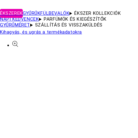
ÉKSZEREK
GYŰRŰK
FÜLBEVALÓK
ÉKSZER KOLLEKCIÓK
NAPI KEDVENCEK
PARFÜMÖK ÉS KIEGÉSZÍTŐK
GYŰRŰMÉRET
SZÁLLÍTÁS ÉS VISSZAKÜLDÉS
Kihagyás, és ugrás a termékadatokra