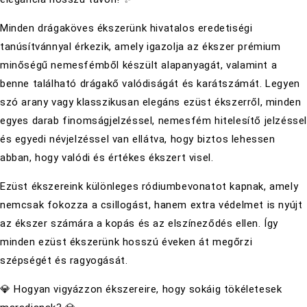
Minden drágaköves ékszerünk hivatalos eredetiségi
tanúsítvánnyal érkezik, amely igazolja az ékszer prémium
minőségű nemesfémből készült alapanyagát, valamint a
benne található drágakő valódiságát és karátszámát. Legyen
szó arany vagy klasszikusan elegáns ezüst ékszerről, minden
egyes darab finomságjelzéssel, nemesfém hitelesítő jelzésse
és egyedi névjelzéssel van ellátva, hogy biztos lehessen
abban, hogy valódi és értékes ékszert visel.
Ezüst ékszereink különleges ródiumbevonatot kapnak, amely
nemcsak fokozza a csillogást, hanem extra védelmet is nyújt
az ékszer számára a kopás és az elszíneződés ellen. Így
minden ezüst ékszerünk hosszú éveken át megőrzi
szépségét és ragyogását.
💎 Hogyan vigyázzon ékszereire, hogy sokáig tökéletesek