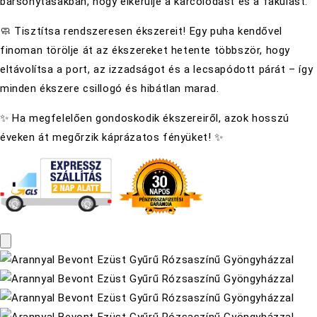
bársonytasakban, hogy elkerülje a karcolódást és a fakulást.
🧼 Tisztítsa rendszeresen ékszereit! Egy puha kendővel
finoman törölje át az ékszereket hetente többször, hogy
eltávolítsa a port, az izzadságot és a lecsapódott párát – így
minden ékszere csillogó és hibátlan marad.
✨ Ha megfelelően gondoskodik ékszereiről, azok hosszú
éveken át megőrzik káprázatos fényüket! ✨