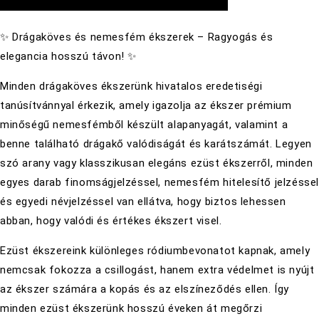
✨ Drágaköves és nemesfém ékszerek – Ragyogás és
elegancia hosszú távon! ✨
Minden drágaköves ékszerünk hivatalos eredetiségi
tanúsítvánnyal érkezik, amely igazolja az ékszer prémium
minőségű nemesfémből készült alapanyagát, valamint a
benne található drágakő valódiságát és karátszámát. Legyen
szó arany vagy klasszikusan elegáns ezüst ékszerről, minden
egyes darab finomságjelzéssel, nemesfém hitelesítő jelzésse
és egyedi névjelzéssel van ellátva, hogy biztos lehessen
abban, hogy valódi és értékes ékszert visel.
Ezüst ékszereink különleges ródiumbevonatot kapnak, amely
nemcsak fokozza a csillogást, hanem extra védelmet is nyújt
az ékszer számára a kopás és az elszíneződés ellen. Így
minden ezüst ékszerünk hosszú éveken át megőrzi