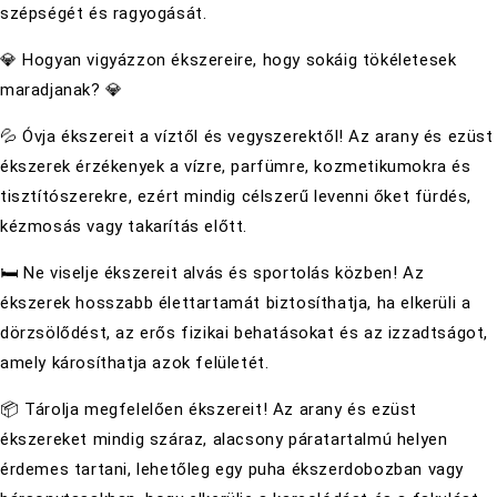
szépségét és ragyogását.
💎 Hogyan vigyázzon ékszereire, hogy sokáig tökéletesek
maradjanak? 💎
💦 Óvja ékszereit a víztől és vegyszerektől! Az arany és ezüst
ékszerek érzékenyek a vízre, parfümre, kozmetikumokra és
tisztítószerekre, ezért mindig célszerű levenni őket fürdés,
kézmosás vagy takarítás előtt.
🛏 Ne viselje ékszereit alvás és sportolás közben! Az
ékszerek hosszabb élettartamát biztosíthatja, ha elkerüli a
dörzsölődést, az erős fizikai behatásokat és az izzadtságot,
amely károsíthatja azok felületét.
📦 Tárolja megfelelően ékszereit! Az arany és ezüst
ékszereket mindig száraz, alacsony páratartalmú helyen
érdemes tartani, lehetőleg egy puha ékszerdobozban vagy