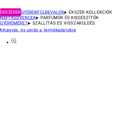
ÉKSZEREK
GYŰRŰK
FÜLBEVALÓK
ÉKSZER KOLLEKCIÓK
NAPI KEDVENCEK
PARFÜMÖK ÉS KIEGÉSZÍTŐK
GYŰRŰMÉRET
SZÁLLÍTÁS ÉS VISSZAKÜLDÉS
Kihagyás, és ugrás a termékadatokra