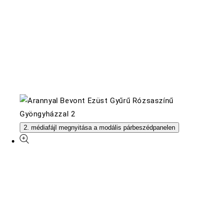
2. médiafájl megnyitása a modális párbeszédpanelen