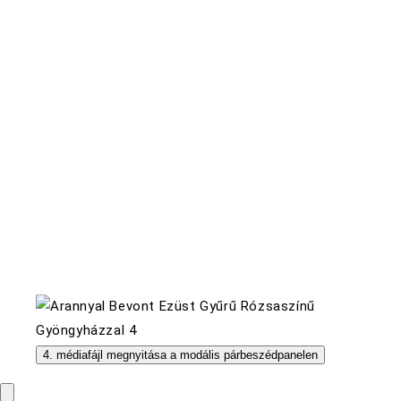
4. médiafájl megnyitása a modális párbeszédpanelen