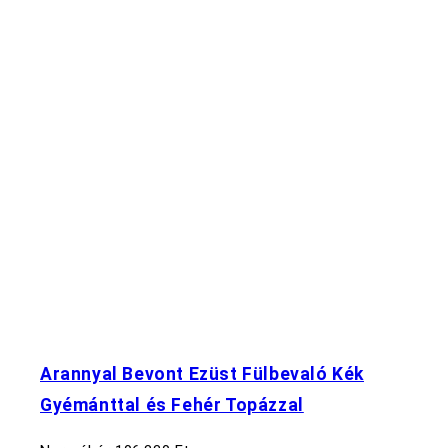
Arannyal Bevont Ezüst Fülbevaló Kék
Gyémánttal és Fehér Topázzal