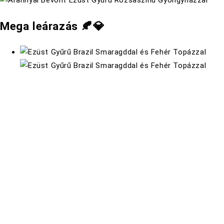
Mega leárazás 🍂💎