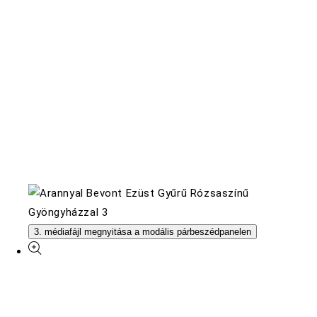
3. médiafájl megnyitása a modális párbeszédpanelen