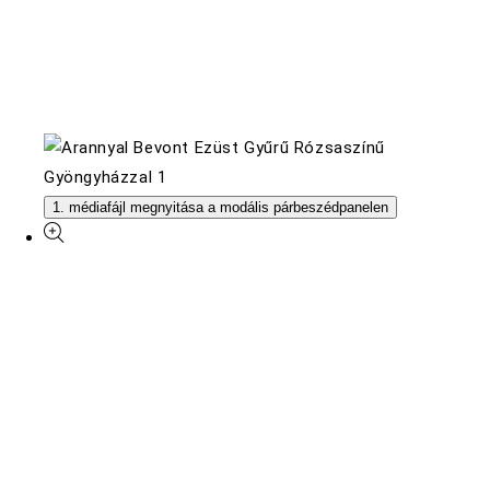
1. médiafájl megnyitása a modális párbeszédpanelen