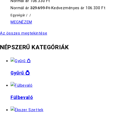
Normál ár
106.330 Ft
Normál ár
329.699 Ft
Kedvezményes ár
106.330 Ft
Egységár
/
/
MEGNÉZEM
Az összes megtekintése
NÉPSZERŰ KATEGÓRIÁK
Gyűrű 💍
Fülbevaló