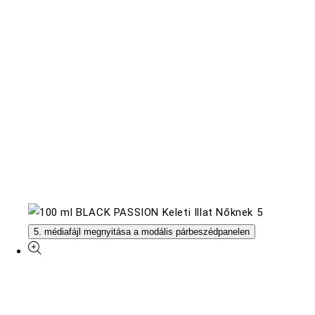
5. médiafájl megnyitása a modális párbeszédpanelen