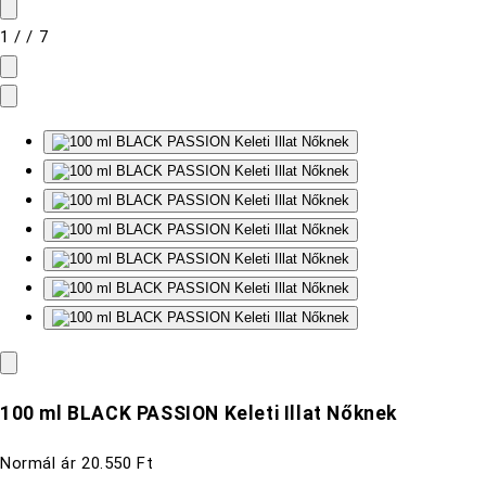
1
/
/
7
100 ml BLACK PASSION Keleti Illat Nőknek
Normál ár
20.550 Ft