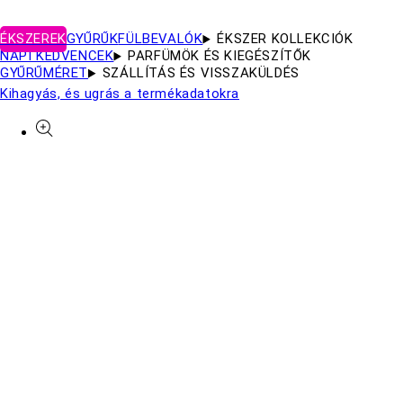
ÉKSZEREK
GYŰRŰK
FÜLBEVALÓK
ÉKSZER KOLLEKCIÓK
NAPI KEDVENCEK
PARFÜMÖK ÉS KIEGÉSZÍTŐK
GYŰRŰMÉRET
SZÁLLÍTÁS ÉS VISSZAKÜLDÉS
Kihagyás, és ugrás a termékadatokra