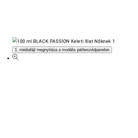
1. médiafájl megnyitása a modális párbeszédpanelen