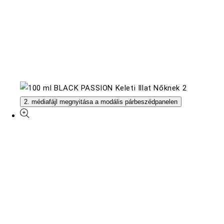
2. médiafájl megnyitása a modális párbeszédpanelen