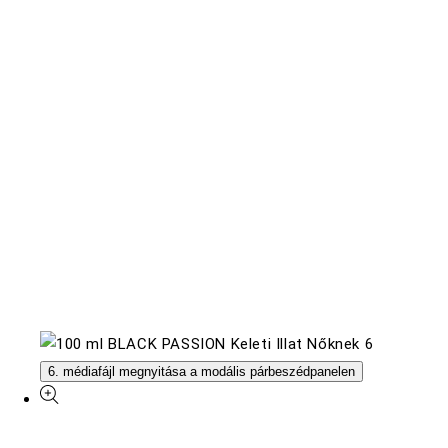
6. médiafájl megnyitása a modális párbeszédpanelen