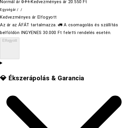
Normál ár
0 Ft
Kedvezményes ár
20.550 Ft
Egységár
/
/
Kedvezményes ár
Elfogyott
Az ár az ÁFÁT tartalmazza. 🚛 A csomagolás és szállítás
belföldön INGYENES 30.000 Ft feletti rendelés esetén.
Elfogyott
💎 Ékszerápolás & Garancia