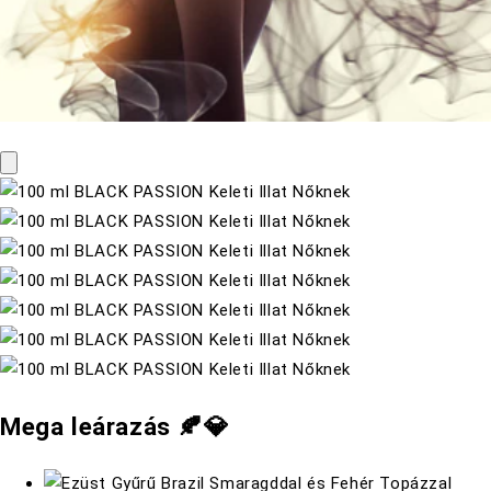
Mega leárazás 🍂💎