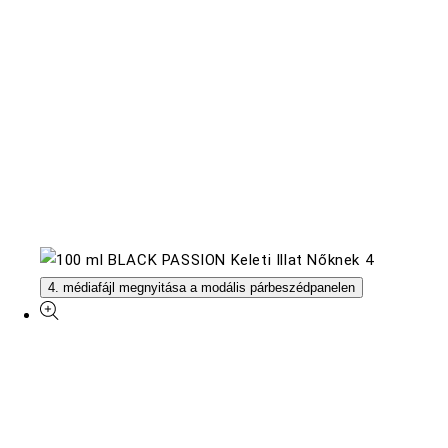
4. médiafájl megnyitása a modális párbeszédpanelen