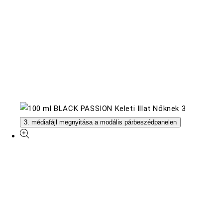
3. médiafájl megnyitása a modális párbeszédpanelen