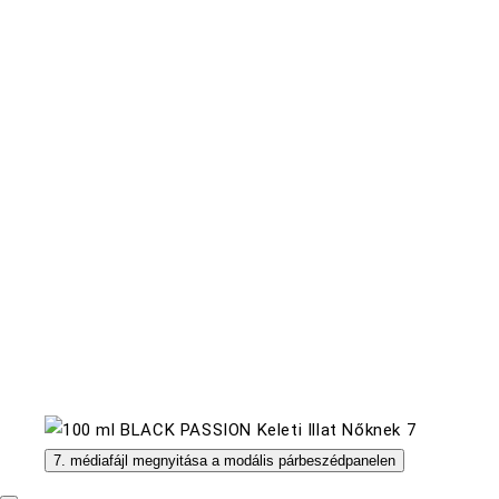
7. médiafájl megnyitása a modális párbeszédpanelen